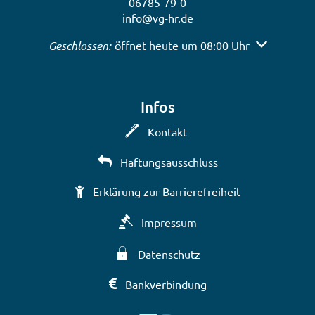
06785-79-0
info@vg-hr.de
Klicken, um weitere Öffnungs- oder Schließzeiten a
Geschlossen:
öffnet heute um 08:00 Uhr
Infos
Kontakt
Haftungsausschluss
Erklärung zur Barrierefreiheit
Impressum
Datenschutz
Bankverbindung