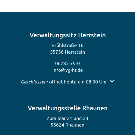
Verwaltungssitz Herrstein
Brühlstraße 16
55756 Herrstein
06785-79-0
info@vg-hr.de
Klicken, um weitere Öffnungs- oder Schließzeiten a
Geschlossen:
öffnet heute um 08:00 Uhr
Verwaltungsstelle Rhaunen
Zum Idar 21 und 23
55624 Rhaunen