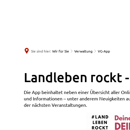
Sie sind hier:
Wir für Sie
Verwaltung
VG-App
VG-
Landleben rockt 
App
Die App beinhaltet neben einer Übersicht aller Onl
und Informationen – unter anderem Neuigkeiten au
der nächsten Veranstaltungen.