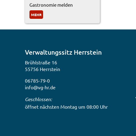
Gastronomie melden
MEHR
Verwaltungssitz Herrstein
Brühlstraße 16
55756 Herrstein
06785-79-0
info@vg-hr.de
Klicken, um weitere Öffnungs- oder Schließzeiten
Geschlossen:
öffnet nächsten Montag um 08:00 Uhr