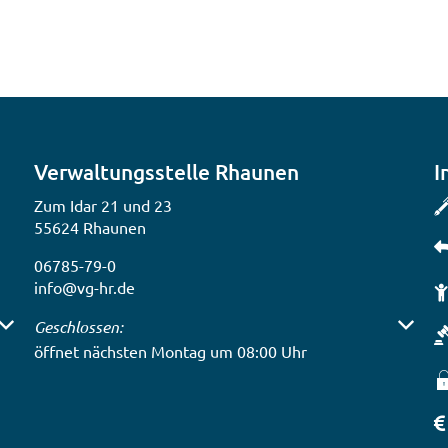
Verwaltungsstelle Rhaunen
I
Zum Idar 21 und 23
55624 Rhaunen
06785-79-0
info@vg-hr.de
 auszublenden
Klicken, um weitere Öffnungs- oder Schließzeiten auszub
Geschlossen:
öffnet nächsten Montag um 08:00 Uhr