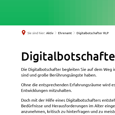
Sie sind hier:
Aktiv
Ehrenamt
Digitalbotschafter RLP
Digitalbotschafter
Digitalbotschaft
RLP
Die Digitalbotschafter begleiten Sie auf dem Weg i
sind und große Berührungsängste haben.
Ohne die entsprechenden Erfahrungsräume wird es 
Entwicklungen mitzuhalten.
Doch mit der Hilfe eines Digitalbotschafters entst
Bedürfnisse und Herausforderungen im Alter eing
anzunehmen, kritisch zu hinterfragen und zu meist