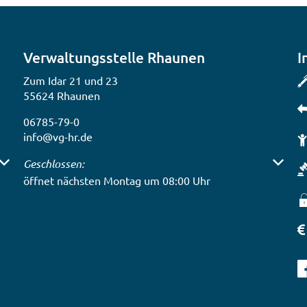
Verwaltungsstelle Rhaunen
I
Zum Idar 21 und 23
55624 Rhaunen
06785-79-0
info@vg-hr.de
 auszublenden
Klicken, um weitere Öffnungs- oder Schließzeiten auszub
Geschlossen:
öffnet nächsten Montag um 08:00 Uhr