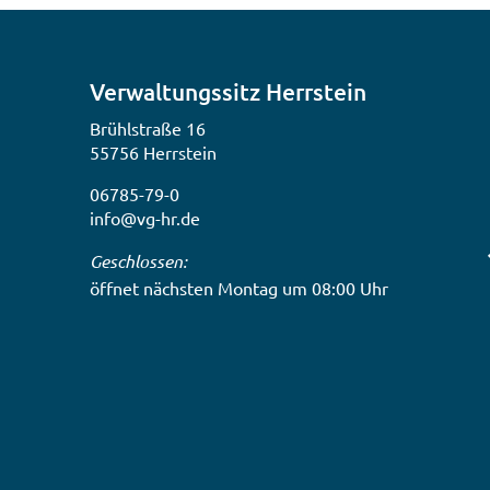
Verwaltungssitz Herrstein
Brühlstraße 16
55756 Herrstein
06785-79-0
info@vg-hr.de
Klicken, um weitere Öffnungs- oder Schließzeiten
Geschlossen:
öffnet nächsten Montag um 08:00 Uhr