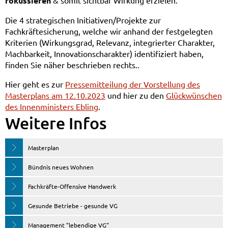
fokussieren
& somit sichtbar Wirkung erzielen.
Die 4 strategischen Initiativen/Projekte zur
Fachkräftesicherung, welche wir anhand der festgelegten
Kriterien (Wirkungsgrad, Relevanz, integrierter Charakter,
Machbarkeit, Innovationscharakter) identifiziert haben,
finden Sie näher beschrieben rechts..
Hier geht es zur
Pressemitteilung der Vorstellung des
Masterplans am 12.10.2023
und hier zu den
Glückwünschen
des Innenministers Ebling
.
Weitere Infos
Masterplan
Bündnis neues Wohnen
Fachkräfte-Offensive Handwerk
Gesunde Betriebe - gesunde VG
Management "lebendige VG"