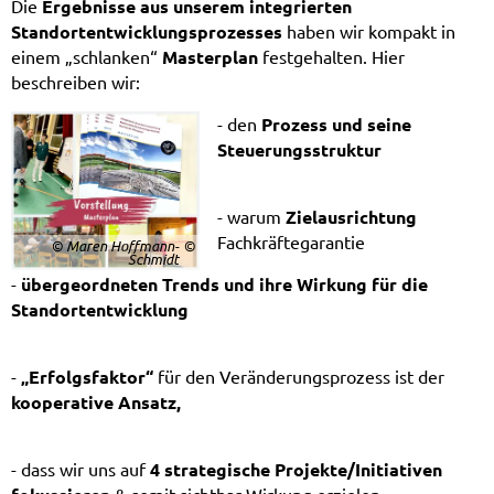
Die
Ergebnisse aus unserem integrierten
Standortentwicklungsprozesses
haben wir kompakt in
einem „schlanken“
Masterplan
festgehalten. Hier
beschreiben wir:
- den
Prozess und seine
Steuerungsstruktur
- warum
Zielausrichtung
Fachkräftegarantie
© Maren Hoffmann-
Schmidt
-
übergeordneten Trends und ihre Wirkung für die
Standortentwicklung
-
„Erfolgsfaktor“
für den Veränderungsprozess ist der
kooperative Ansatz,
- dass wir uns auf
4 strategische Projekte/Initiativen