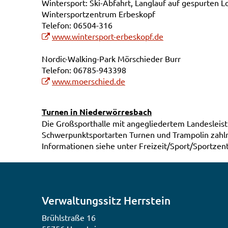
Wintersport: Ski-Abfahrt, Langlauf auf gespurten L
Wintersportzentrum Erbeskopf
Telefon: 06504-316
www.wintersport-erbeskopf.de
Nordic-Walking-Park Mörschieder Burr
Telefon: 06785-943398
www.moerschied.de
Turnen in Niederwörresbach
Die Großsporthalle mit angegliedertem Landeslei
Schwerpunktsportarten Turnen und Trampolin zahlre
Informationen siehe unter Freizeit/Sport/Sportzen
Verwaltungssitz Herrstein
Brühlstraße 16