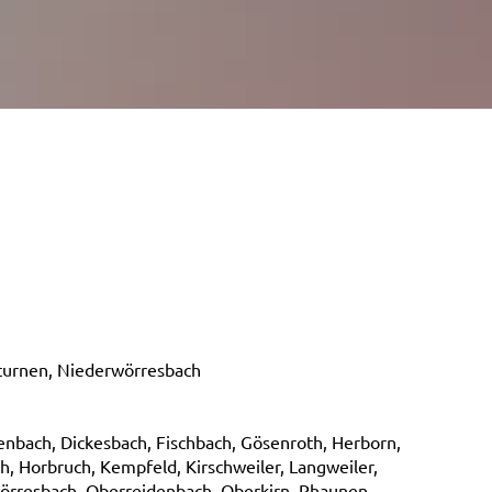
turnen, Niederwörresbach
enbach, Dickesbach, Fischbach, Gösenroth, Herborn,
h, Horbruch, Kempfeld, Kirschweiler, Langweiler,
örresbach, Oberreidenbach, Oberkirn, Rhaunen,