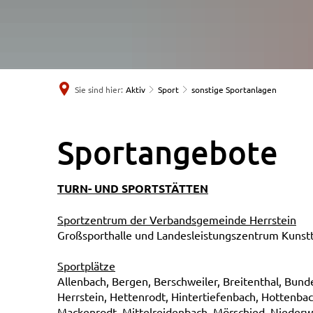
Sie sind hier:
Aktiv
Sport
sonstige Sportanlagen
sonstige
Sportangebote
Sportanlagen
TURN- UND SPORTSTÄTTEN
Sportzentrum der Verbandsgemeinde Herrstein
Großsporthalle und Landesleistungszentrum Kunst
Sportplätze
Allenbach, Bergen, Berschweiler, Breitenthal, Bund
Herrstein, Hettenrodt, Hintertiefenbach, Hottenbac
Mackenrodt, Mittelreidenbach, Mörschied, Niederw