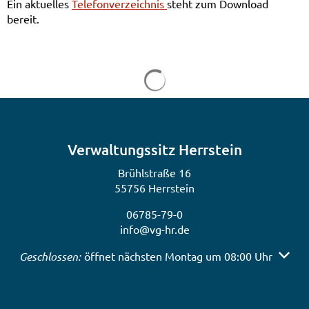
Ein aktuelles
Telefonverzeichnis
steht zum Download
bereit.
Suchergebnisse werden gela
Verwaltungssitz Herrstein
Brühlstraße 16
55756 Herrstein
06785-79-0
info@vg-hr.de
Klicken, um weitere Öffnungs- oder Schließzeiten auszub
Geschlossen:
öffnet nächsten Montag um 08:00 Uhr