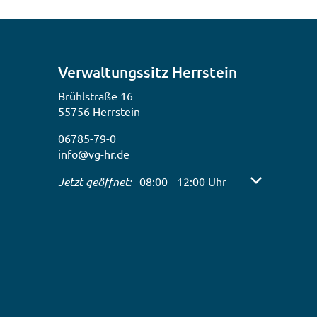
in
den
Verwaltungssitz Herrstein
Ortsgemeinden
Brühlstraße 16
55756 Herrstein
06785-79-0
info@vg-hr.de
Klicken, um weitere Öffnungs- oder Schließzeiten
Jetzt geöffnet:
08:00
-
12:00
Uhr
Von 08:00 bis