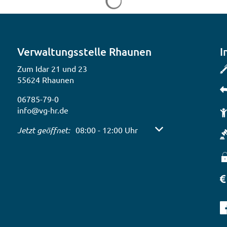
Verwaltungsstelle Rhaunen
I
Zum Idar 21 und 23
55624 Rhaunen
06785-79-0
info@vg-hr.de
 auszublenden
 12:00 Uhr
Klicken, um weitere Öffnungs- oder Schließzeiten auszub
Jetzt geöffnet:
08:00
-
12:00
Uhr
Von 08:00 bis 12:00 