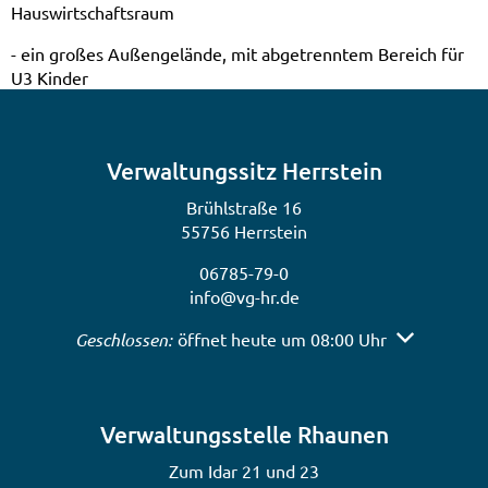
Hauswirtschaftsraum
- ein großes Außengelände, mit abgetrenntem Bereich für
U3 Kinder
Verwaltungssitz Herrstein
Brühlstraße 16
55756 Herrstein
06785-79-0
info@vg-hr.de
Klicken, um weitere Öffnungs- oder Schließzeiten a
Geschlossen:
öffnet heute um 08:00 Uhr
Verwaltungsstelle Rhaunen
Zum Idar 21 und 23