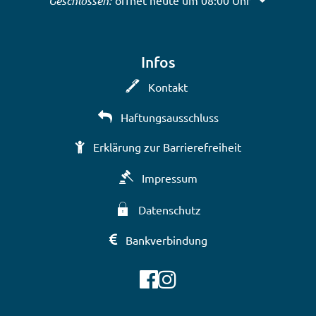
Klicken, um weitere Öffnungs- oder Schließzeiten a
Geschlossen:
öffnet heute um 08:00 Uhr
Infos
Kontakt
Haftungsausschluss
Erklärung zur Barrierefreiheit
Impressum
Datenschutz
Bankverbindung