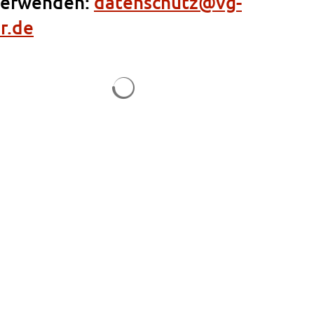
verwenden:
datenschutz@vg-
r.de
Suchergebnisse werden geladen