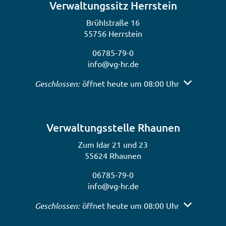
Verwaltungssitz Herrstein
Brühlstraße 16
55756 Herrstein
06785-79-0
info@vg-hr.de
Klicken, um weitere Öffnungs- oder Schließzeiten a
Geschlossen:
öffnet heute um 08:00 Uhr
Verwaltungsstelle Rhaunen
Zum Idar 21 und 23
55624 Rhaunen
06785-79-0
info@vg-hr.de
Klicken, um weitere Öffnungs- oder Schließzeiten a
Geschlossen:
öffnet heute um 08:00 Uhr