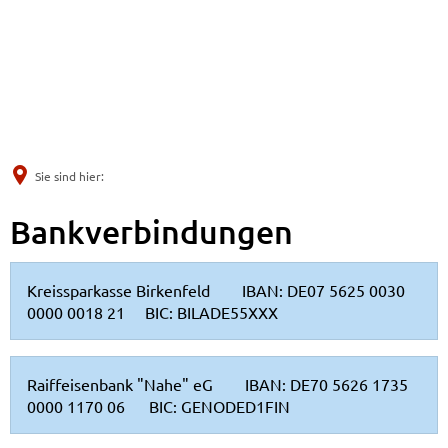
Sie sind hier:
Bankverbindungen
Bankverbindungen
Kreissparkasse Birkenfeld IBAN: DE07 5625 0030
0000 0018 21 BIC: BILADE55XXX
Raiffeisenbank "Nahe" eG IBAN: DE70 5626 1735
0000 1170 06 BIC: GENODED1FIN