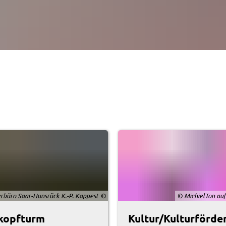
büro Saar-Hunsrück K.-P. Kappest
© MichielTon auf
kopfturm
Kultur/Kulturförde