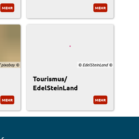
MEHR
MEHR
 pixabay
© EdelSteinLand
Tourismus/
EdelSteinLand
MEHR
MEHR