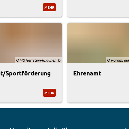
MEHR
© VG Herrstein-Rhaunen
© viarami auf
t/Sportförderung
Ehrenamt
MEHR