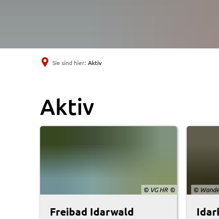
Sie sind hier:
Aktiv
Aktiv
Aktiv
© VG HR
© Wander
Freibad Idarwald
Idar