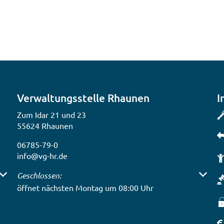
Verwaltungsstelle Rhaunen
I
Zum Idar 21 und 23
55624 Rhaunen
06785-79-0
info@vg-hr.de
 auszublenden
Klicken, um weitere Öffnungs- oder Schließzeiten auszub
Geschlossen:
öffnet nächsten Montag um 08:00 Uhr