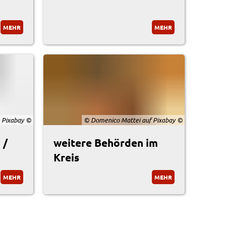
MEHR
MEHR
 Pixabay
© Domenico Mattei auf Pixabay
 /
weitere Behörden im
Kreis
MEHR
MEHR