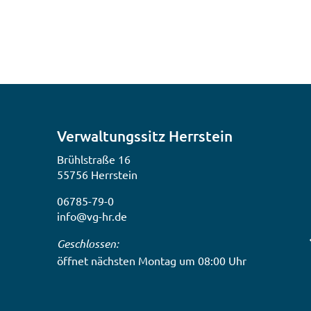
Verwaltungssitz Herrstein
Brühlstraße 16
55756 Herrstein
06785-79-0
info@vg-hr.de
Klicken, um weitere Öffnungs- oder Schließzeiten
Geschlossen:
öffnet nächsten Montag um 08:00 Uhr