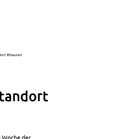
dort Rhaunen
tandort
n Woche der