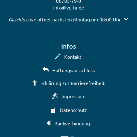
06785-79-0
info@vg-hr.de
Klicken, um weitere Öffnungs- oder Schließzeiten auszub
Geschlossen:
öffnet nächsten Montag um 08:00 Uhr
Infos
Kontakt
Haftungsausschluss
Erklärung zur Barrierefreiheit
Impressum
Datenschutz
Bankverbindung