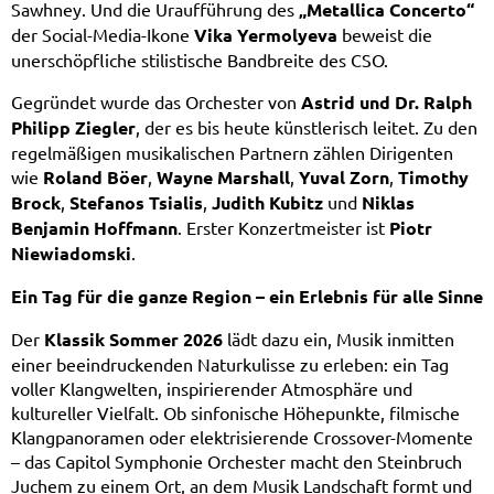
Sawhney. Und die Uraufführung des
„Metallica Concerto“
der Social-Media-Ikone
Vika Yermolyeva
beweist die
unerschöpfliche stilistische Bandbreite des CSO.
Gegründet wurde das Orchester von
Astrid und Dr. Ralph
Philipp Ziegler
, der es bis heute künstlerisch leitet. Zu den
regelmäßigen musikalischen Partnern zählen Dirigenten
wie
Roland Böer
,
Wayne Marshall
,
Yuval Zorn
,
Timothy
Brock
,
Stefanos Tsialis
,
Judith Kubitz
und
Niklas
Benjamin Hoffmann
. Erster Konzertmeister ist
Piotr
Niewiadomski
.
Ein Tag für die ganze Region – ein Erlebnis für alle Sinne
Der
Klassik Sommer 2026
lädt dazu ein, Musik inmitten
einer beeindruckenden Naturkulisse zu erleben: ein Tag
voller Klangwelten, inspirierender Atmosphäre und
kultureller Vielfalt. Ob sinfonische Höhepunkte, filmische
Klangpanoramen oder elektrisierende Crossover-Momente
– das Capitol Symphonie Orchester macht den Steinbruch
Juchem zu einem Ort, an dem Musik Landschaft formt und