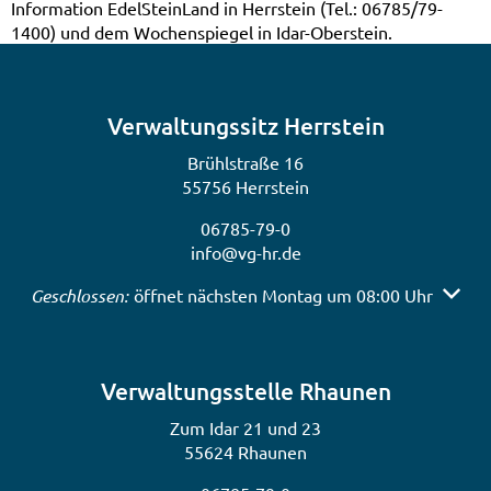
Information EdelSteinLand in Herrstein (Tel.: 06785/79-
1400) und dem Wochenspiegel in Idar-Oberstein.
Verwaltungssitz Herrstein
Brühlstraße 16
55756 Herrstein
06785-79-0
info@vg-hr.de
Klicken, um weitere Öffnungs- oder Schließzeiten auszub
Geschlossen:
öffnet nächsten Montag um 08:00 Uhr
Verwaltungsstelle Rhaunen
Zum Idar 21 und 23
55624 Rhaunen