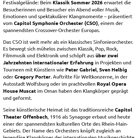
Festivalgelände: Beim
Klassik Sommer 2026
erwartet die
Besucherinnen und Besucher ein Abend voller Musik,
Emotionen und spektakulärer Klangmomente – präsentiert
vom
Capitol Symphonie Orchester (CSO)
, einem der
spannendsten Crossover-Orchester Europas.
Das CSO ist weit mehr als ein klassisches Sinfonieorchester.
Es bewegt sich mühelos zwischen Klassik, Pop, Rock,
Filmmusik und Elektronik und schöpft aus
über zwei
Jahrzehnten internationaler Erfahrung
in Projekten und
Tourneen mit Künstlern wie
Peter Gabriel
,
Sven Helbig
oder
Gregory Porter
. Auftritte für Weltkonzerne, in der
Autostadt Wolfsburg oder im prachtvollen
Royal Opera
House Muscat
im Oman haben den Klangkörper geprägt
und geformt.
Seine künstlerische Heimat ist das traditionsreiche
Capitol
Theater Offenbach
, 1916 als Synagoge erbaut und heute
einer der spannendsten kulturellen Orte des Rhein-Main-
Gebiets. Der Name des Orchesters knüpft zugleich an
legendäre Klangkörper der internationalen Musikgeschichte