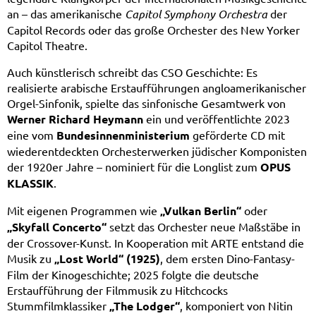
an – das amerikanische
Capitol Symphony Orchestra
der
Capitol Records oder das große Orchester des New Yorker
Capitol Theatre.
Auch künstlerisch schreibt das CSO Geschichte: Es
realisierte arabische Erstaufführungen angloamerikanischer
Orgel-Sinfonik, spielte das sinfonische Gesamtwerk von
Werner Richard Heymann
ein und veröffentlichte 2023
eine vom
Bundesinnenministerium
geförderte CD mit
wiederentdeckten Orchesterwerken jüdischer Komponisten
der 1920er Jahre – nominiert für die Longlist zum
OPUS
KLASSIK
.
Mit eigenen Programmen wie
„Vulkan Berlin“
oder
„Skyfall Concerto“
setzt das Orchester neue Maßstäbe in
der Crossover-Kunst. In Kooperation mit ARTE entstand die
Musik zu
„Lost World“ (1925)
, dem ersten Dino-Fantasy-
Film der Kinogeschichte; 2025 folgte die deutsche
Erstaufführung der Filmmusik zu Hitchcocks
Stummfilmklassiker
„The Lodger“
, komponiert von Nitin