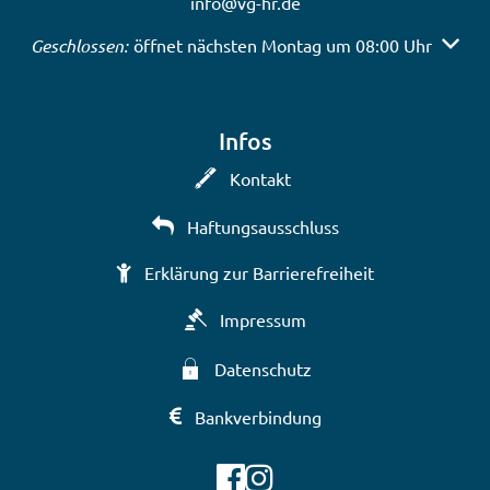
info@vg-hr.de
Klicken, um weitere Öffnungs- oder Schließzeiten auszub
Geschlossen:
öffnet nächsten Montag um 08:00 Uhr
Infos
Kontakt
Haftungsausschluss
Erklärung zur Barrierefreiheit
Impressum
Datenschutz
Bankverbindung