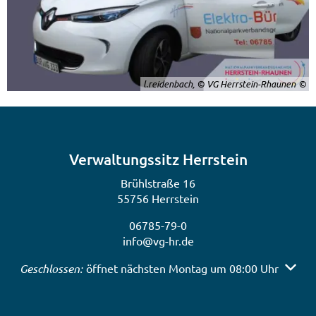
l.reidenbach, © VG Herrstein-Rhaunen
Verwaltungssitz Herrstein
Brühlstraße 16
55756 Herrstein
06785-79-0
info@vg-hr.de
Klicken, um weitere Öffnungs- oder Schließzeiten auszub
Geschlossen:
öffnet nächsten Montag um 08:00 Uhr