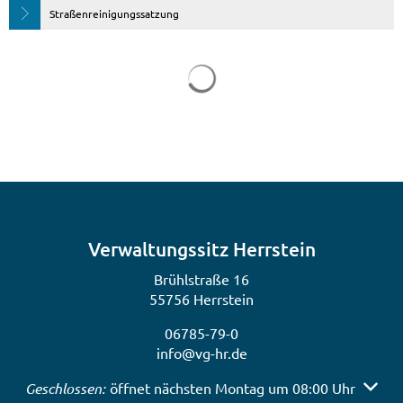
Straßenreinigungssatzung
Verwaltungssitz Herrstein
Brühlstraße 16
55756 Herrstein
06785-79-0
info@vg-hr.de
Klicken, um weitere Öffnungs- oder Schließzeiten auszub
Geschlossen:
öffnet nächsten Montag um 08:00 Uhr