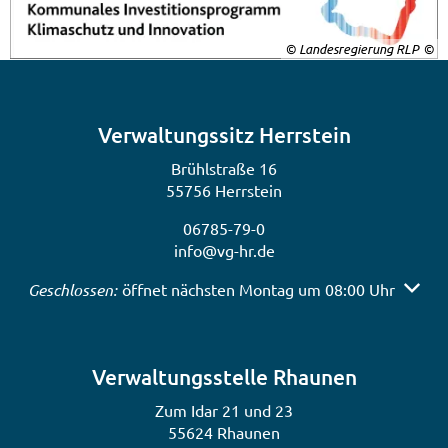
© Landesregierung RLP
Verwaltungssitz Herrstein
Brühlstraße 16
55756 Herrstein
06785-79-0
info@vg-hr.de
Klicken, um weitere Öffnungs- oder Schließzeiten auszub
Geschlossen:
öffnet nächsten Montag um 08:00 Uhr
Verwaltungsstelle Rhaunen
Zum Idar 21 und 23
55624 Rhaunen