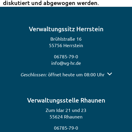
diskutiert und abgewogen werden.
Verwaltungssitz Herrstein
Brühlstraße 16
55756 Herrstein
06785-79-0
info@vg-hr.de
Klicken, um weitere Öffnungs- oder Schließzeiten a
Geschlossen:
öffnet heute um 08:00 Uhr
Verwaltungsstelle Rhaunen
Zum Idar 21 und 23
55624 Rhaunen
06785-79-0