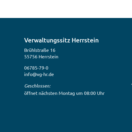
Gastronomie
Verwaltungssitz Herrstein
Brühlstraße 16
55756 Herrstein
06785-79-0
info@vg-hr.de
Klicken, um weitere Öffnungs- oder Schließzeiten
Geschlossen:
öffnet nächsten Montag um 08:00 Uhr