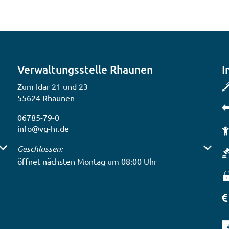
Verwaltungsstelle Rhaunen
I
Zum Idar 21 und 23
55624 Rhaunen
06785-79-0
info@vg-hr.de
 auszublenden
Klicken, um weitere Öffnungs- oder Schließzeiten auszub
Geschlossen:
öffnet nächsten Montag um 08:00 Uhr