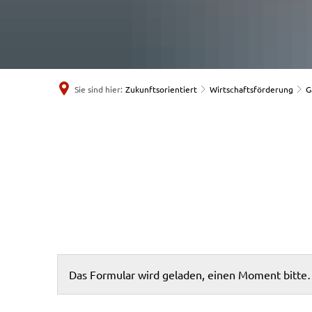
Sie sind hier:
Zukunftsorientiert
Wirtschaftsförderung
G
Formular
zum
Eintragen
einer
Das Formular wird geladen, einen Moment bitt