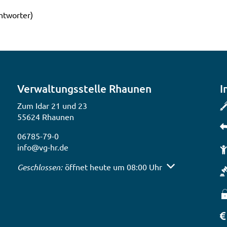
tworter)
Verwaltungsstelle Rhaunen
I
Zum Idar 21 und 23
55624 Rhaunen
06785-79-0
info@vg-hr.de
 auszublenden
Klicken, um weitere Öffnungs- oder Schließzeiten auszub
Geschlossen:
öffnet heute um 08:00 Uhr