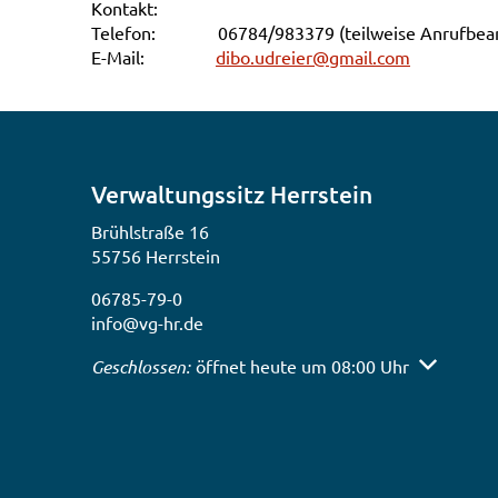
Kontakt:
Telefon: 06784/983379 (teilweise Anrufbean
E-Mail:
dibo.udreier@gmail.com
Verwaltungssitz Herrstein
Brühlstraße 16
55756 Herrstein
06785-79-0
info@vg-hr.de
Klicken, um weitere Öffnungs- oder Schließzeiten
Geschlossen:
öffnet heute um 08:00 Uhr