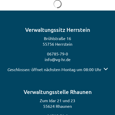
Suchergebnisse werden gela
Verwaltungssitz Herrstein
Brühlstraße 16
55756 Herrstein
06785-79-0
info@vg-hr.de
Klicken, um weitere Öffnungs- oder Schließzeiten auszub
Geschlossen:
öffnet nächsten Montag um 08:00 Uhr
Verwaltungsstelle Rhaunen
Zum Idar 21 und 23
55624 Rhaunen