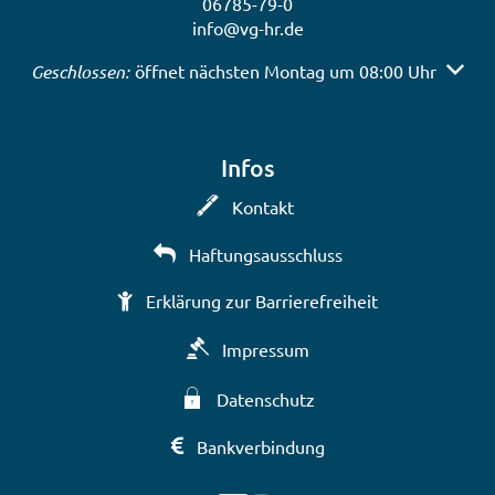
06785-79-0
info@vg-hr.de
Klicken, um weitere Öffnungs- oder Schließzeiten auszub
Geschlossen:
öffnet nächsten Montag um 08:00 Uhr
Infos
Kontakt
Haftungsausschluss
Erklärung zur Barrierefreiheit
Impressum
Datenschutz
Bankverbindung