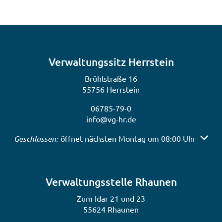
Verwaltungssitz Herrstein
Brühlstraße 16
55756 Herrstein
06785-79-0
info@vg-hr.de
Klicken, um weitere Öffnungs- oder Schließzeiten auszub
Geschlossen:
öffnet nächsten Montag um 08:00 Uhr
Verwaltungsstelle Rhaunen
Zum Idar 21 und 23
55624 Rhaunen