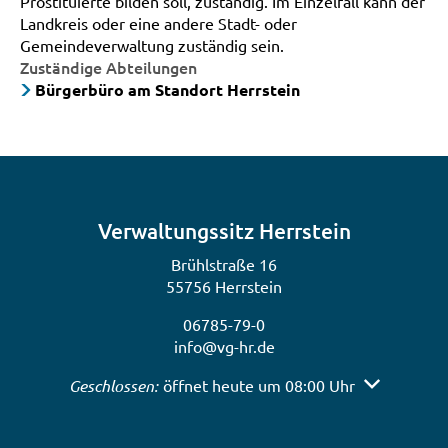
Prostituierte bilden soll, zuständig. Im Einzelfall kann der
Landkreis oder eine andere Stadt- oder
Gemeindeverwaltung zuständig sein.
Zuständige Abteilungen
Bürgerbüro am Standort Herrstein
Verwaltungssitz Herrstein
Brühlstraße 16
55756 Herrstein
06785-79-0
info@vg-hr.de
Klicken, um weitere Öffnungs- oder Schließzeiten a
Geschlossen:
öffnet heute um 08:00 Uhr