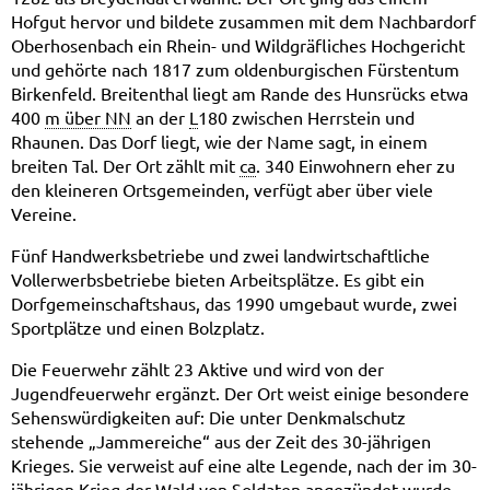
Hofgut hervor und bildete zusammen mit dem Nachbardorf
Oberhosenbach ein Rhein- und Wildgräfliches Hochgericht
und gehörte nach 1817 zum oldenburgischen Fürstentum
Birkenfeld. Breitenthal liegt am Rande des Hunsrücks etwa
400
m über NN
an der
L
180 zwischen Herrstein und
Rhaunen. Das Dorf liegt, wie der Name sagt, in einem
breiten Tal. Der Ort zählt mit
ca
. 340 Einwohnern eher zu
den kleineren Ortsgemeinden, verfügt aber über viele
Vereine.
Fünf Handwerksbetriebe und zwei landwirtschaftliche
Vollerwerbsbetriebe bieten Arbeitsplätze. Es gibt ein
Dorfgemeinschaftshaus, das 1990 umgebaut wurde, zwei
Sportplätze und einen Bolzplatz.
Die Feuerwehr zählt 23 Aktive und wird von der
Jugendfeuerwehr ergänzt. Der Ort weist einige besondere
Sehenswürdigkeiten auf: Die unter Denkmalschutz
stehende „Jammereiche“ aus der Zeit des 30-jährigen
Krieges. Sie verweist auf eine alte Legende, nach der im 30-
jährigen Krieg der Wald von Soldaten angezündet wurde.