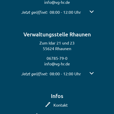
info@vg-hr.de
Klicken, um weitere Öffnungs- oder Schließzeiten 
Jetzt geöffnet:
08:00
-
12:00
Uhr
Von 08:00 bis 
Verwaltungsstelle Rhaunen
Zum Idar 21 und 23
55624 Rhaunen
06785-79-0
info@vg-hr.de
Klicken, um weitere Öffnungs- oder Schließzeiten 
Jetzt geöffnet:
08:00
-
12:00
Uhr
Von 08:00 bis 
Infos
Kontakt