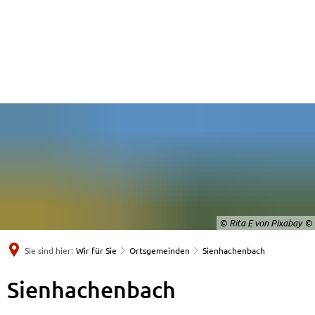
© Rita E von Pixabay
Sie sind hier:
Wir für Sie
Ortsgemeinden
Sienhachenbach
Sienhachenbach
Sienhachenbach