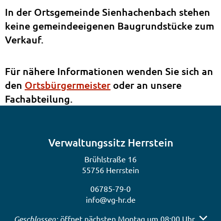
In der Ortsgemeinde Sienhachenbach stehen
keine gemeindeeigenen Baugrundstücke zum
Verkauf.
Für nähere Informationen wenden Sie sich an
den
Ortsbürgermeister
oder an unsere
Fachabteilung.
Verwaltungssitz Herrstein
Brühlstraße 16
55756 Herrstein
06785-79-0
info@vg-hr.de
Klicken, um weitere Öffnungs- oder Schließzeiten auszub
Geschlossen:
öffnet nächsten Montag um 08:00 Uhr