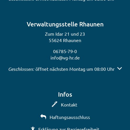
Verwaltungsstelle Rhaunen
Zum Idar 21 und 23
55624 Rhaunen
06785-79-0
info@vg-hr.de
Klicken, um weitere Öffnungs- oder Schließzeiten auszub
Geschlossen:
öffnet nächsten Montag um 08:00 Uhr
Infos
Kontakt
Haftungsausschluss
Erklärung zur Barrierefreiheit