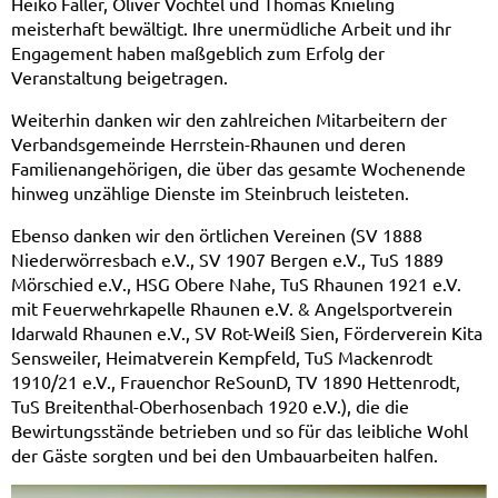
Heiko Faller, Oliver Vochtel und Thomas Knieling
meisterhaft bewältigt. Ihre unermüdliche Arbeit und ihr
Engagement haben maßgeblich zum Erfolg der
Veranstaltung beigetragen.
Weiterhin danken wir den zahlreichen Mitarbeitern der
Verbandsgemeinde Herrstein-Rhaunen und deren
Familienangehörigen, die über das gesamte Wochenende
hinweg unzählige Dienste im Steinbruch leisteten.
Ebenso danken wir den örtlichen Vereinen (SV 1888
Niederwörresbach e.V., SV 1907 Bergen e.V., TuS 1889
Mörschied e.V., HSG Obere Nahe, TuS Rhaunen 1921 e.V.
mit Feuerwehrkapelle Rhaunen e.V. & Angelsportverein
Idarwald Rhaunen e.V., SV Rot-Weiß Sien, Förderverein Kita
Sensweiler, Heimatverein Kempfeld, TuS Mackenrodt
1910/21 e.V., Frauenchor ReSounD, TV 1890 Hettenrodt,
TuS Breitenthal-Oberhosenbach 1920 e.V.), die die
Bewirtungsstände betrieben und so für das leibliche Wohl
der Gäste sorgten und bei den Umbauarbeiten halfen.