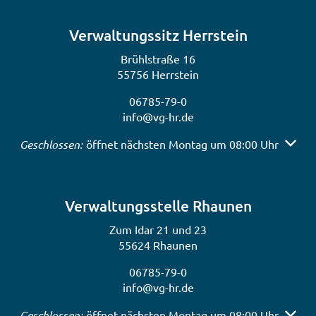
Verwaltungssitz Herrstein
Brühlstraße 16
55756 Herrstein
06785-79-0
info@vg-hr.de
Klicken, um weitere Öffnungs- oder Schließzeiten auszub
Geschlossen:
öffnet nächsten Montag um 08:00 Uhr
Verwaltungsstelle Rhaunen
Zum Idar 21 und 23
55624 Rhaunen
06785-79-0
info@vg-hr.de
Klicken, um weitere Öffnungs- oder Schließzeiten auszub
Geschlossen:
öffnet nächsten Montag um 08:00 Uhr