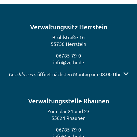
Verwaltungssitz Herrstein
Brühlstraße 16
55756 Herrstein
06785-79-0
info@vg-hr.de
Klicken, um weitere Öffnungs- oder Schließzeiten auszub
Geschlossen:
öffnet nächsten Montag um 08:00 Uhr
Verwaltungsstelle Rhaunen
Zum Idar 21 und 23
55624 Rhaunen
06785-79-0
info@vg-hr.de