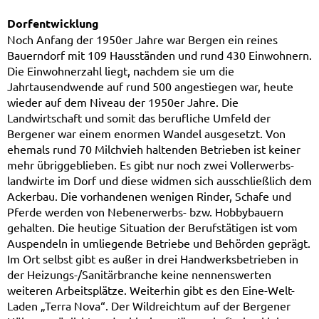
Dorfentwicklung
Noch Anfang der 1950er Jahre war Bergen ein reines
Bauerndorf mit 109 Hausständen und rund 430 Einwohnern.
Die Einwohnerzahl liegt, nachdem sie um die
Jahrtausendwende auf rund 500 ange­stiegen war, heute
wieder auf dem Niveau der 1950er Jahre. Die
Landwirtschaft und somit das berufliche Umfeld der
Bergener war einem enormen Wandel ausgesetzt. Von
ehemals rund 70 Milchvieh haltenden Betrieben ist keiner
mehr übriggeblieben. Es gibt nur noch zwei Vollerwerbs­
landwirte im Dorf und diese widmen sich ausschließlich dem
Ackerbau. Die vorhandenen wenigen Rinder, Schafe und
Pferde werden von Nebenerwerbs- bzw. Hobbybauern
gehalten. Die heutige Situation der Berufstätigen ist vom
Auspendeln in umliegende Betriebe und Behörden geprägt.
Im Ort selbst gibt es außer in drei Handwerks­betrieben in
der Heizungs-/Sanitärbranche keine nennenswerten
weiteren Arbeits­plätze. Weiterhin gibt es den Eine-Welt-
Laden „Terra Nova“. Der Wildreichtum auf der Bergener