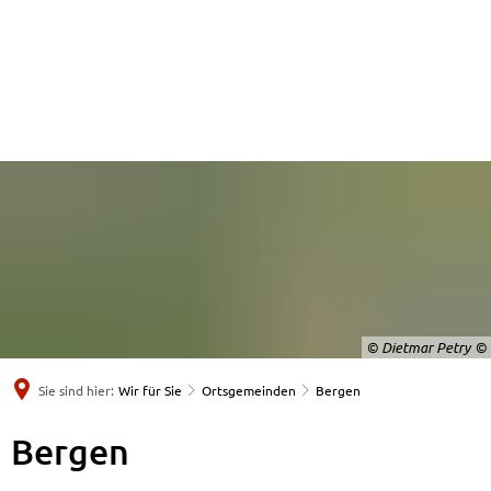
© Dietmar Petry
Sie sind hier:
Wir für Sie
Ortsgemeinden
Bergen
Bergen
Bergen