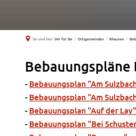
Sie sind hier:
Wir für Sie
Ortsgemeinden
Rhaunen
Beb
Bebauungspläne
Bebauungspläne
-
Bebauungsplan "Am Sulzbach
-
Bebauungsplan "Am Sulzbac
-
Bebauungsplan "Auf der Lay
-
Bebauungsplan "Bei Schuste