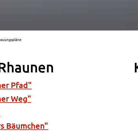
auungspläne
 Rhaunen
er Pfad"
her Weg"
"
rs Bäumchen"