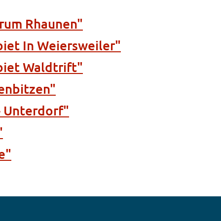
trum Rhaunen"
et In Weiersweiler"
et Waldtrift"
enbitzen"
 Unterdorf"
"
e"